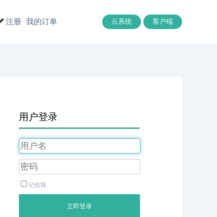
注册
我的订单
用户登录
记住我